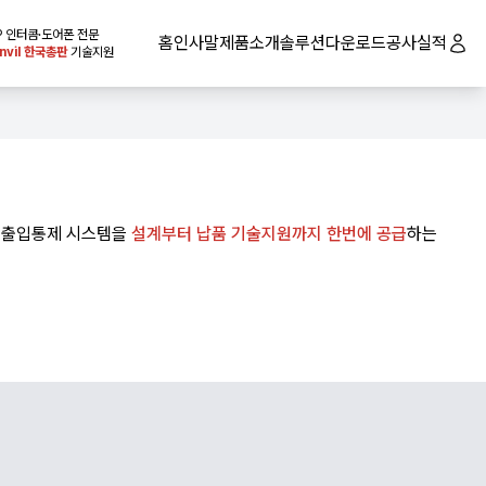
IP 인터콤·도어폰 전문
홈
인사말
제품소개
솔루션
다운로드
공사실적
nvil 한국총판
기술지원
로그인
IP 출입통제 시스템을
설계부터 납품 기술지원까지 한번에 공급
하는