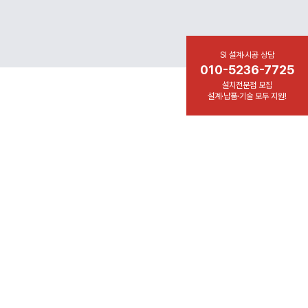
SI 설계·시공 상담
010-5236-7725
설치전문점 모집
설계·납품·기술 모두 지원!