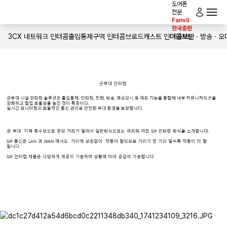
도어폰
전문
Fanvil
로그인
한국총판
전체메뉴
홈
3CX 네트워크 인터콤
출입통제구역 인터콤
브로드캐스트 인터콤
보안 · 방송 · 
기술지원
인사말
제품소개
솔루션
다운로드
공사실적