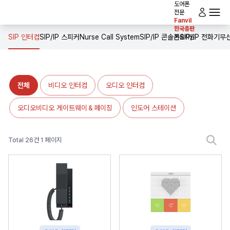
도어폰
전문
Fanvil
로그인
한국총판
전체메뉴
홈
SIP 인터컴
SIP/IP 스피커
Nurse Call System
SIP/IP 콘솔폰
SIP/IP 전화기
무선
기술지원
인사말
제품소개
전체
비디오 인터컴
오디오 인터컴
솔루션
오디오비디오 게이트웨이＆페이징
인도어 스테이션
다운로드
Total 26건
1 페이지
공사실적