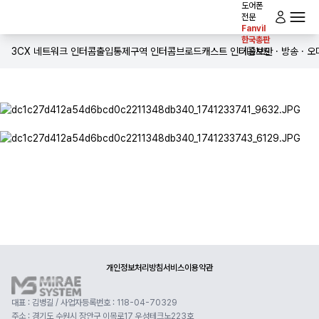
도어폰
전문
Fanvil
로그인
한국총판
전체메뉴
홈
3CX 네트워크 인터콤
출입통제구역 인터콤
브로드캐스트 인터콤
보안 · 방송 · 
기술지원
인사말
제품소개
솔루션
다운로드
공사실적
개인정보처리방침
서비스이용약관
대표 : 김병길 / 사업자등록번호 : 118-04-70329
주소 : 경기도 수원시 장안구 이목로17 우성테크노223호