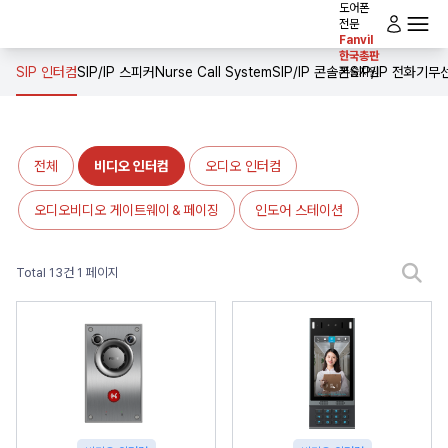
도어폰
전문
Fanvil
로그인
한국총판
전체메뉴
홈
SIP 인터컴
SIP/IP 스피커
Nurse Call System
SIP/IP 콘솔폰
SIP/IP 전화기
무선
기술지원
인사말
제품소개
전체
비디오 인터컴
오디오 인터컴
솔루션
오디오비디오 게이트웨이＆페이징
인도어 스테이션
다운로드
Total 13건
1 페이지
공사실적