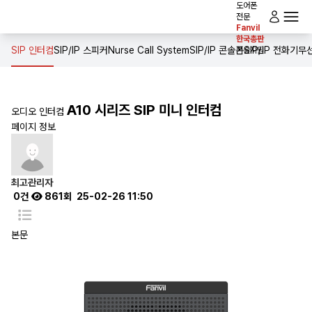
도어폰
전문
Fanvil
로그인
한국총판
전체메뉴
홈
SIP 인터컴
SIP/IP 스피커
Nurse Call System
SIP/IP 콘솔폰
SIP/IP 전화기
무선
기술지원
인사말
A10 시리즈 SIP 미니 인터컴
오디오 인터컴
제품소개
페이지 정보
솔루션
다운로드
최고관리자
0건
861회
25-02-26 11:50
공사실적
본문