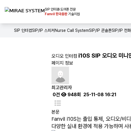
SIP 인터콤·도어폰 전문
Fanvil 한국총판
기술지원
전체메뉴
홈
SIP 인터컴
SIP/IP 스피커
Nurse Call System
SIP/IP 콘솔폰
SIP/IP 전
인사말
제품소개
i10S SIP 오디오 미
오디오 인터컴
페이지 정보
솔루션
다운로드
최고관리자
공사실적
0건
948회
25-11-08 16:21
본문
anvil i10S는 출입 통제, 오디오
F
다양한 실내 환경에 적용 가능하며 사