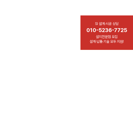
SI 설계·시공 상담
010-5236-7725
설치전문점 모집
설계·납품·기술 모두 지원!